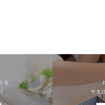
かる
け
やま