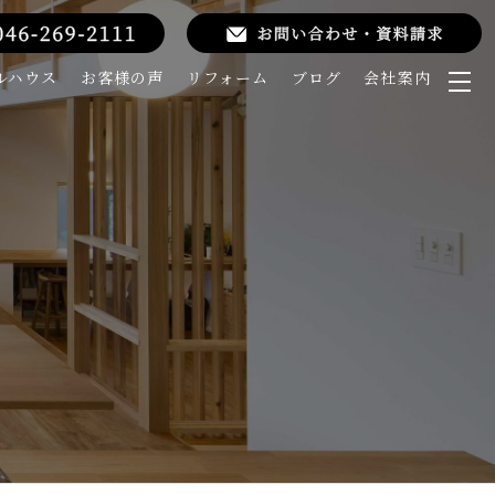
ルハウス
お客様の声
リフォーム
ブログ
会社案内
メ
ニ
ュ
ー
を
開
く