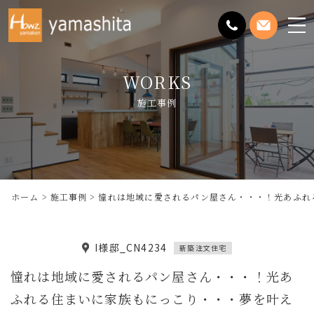
メ
ニ
ュ
WORKS
ー
を
施工事例
開
く
ホーム
施工事例
憧れは地域に愛されるパン屋さん・・・！光あふれ
I様邸_CN4234
新築注文住宅
憧れは地域に愛されるパン屋さん・・・！光あ
ふれる住まいに家族もにっこり・・・夢を叶え