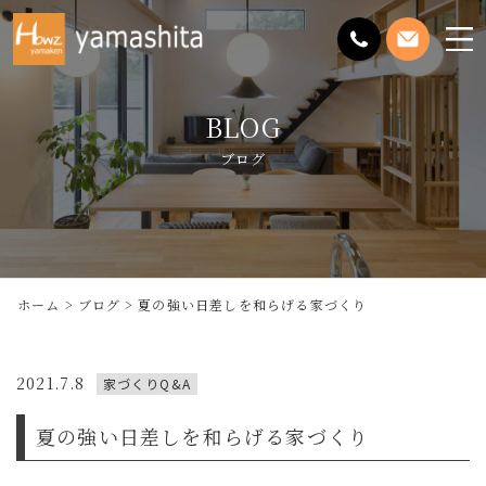
メ
ニ
ュ
BLOG
ー
を
ブログ
開
く
ホーム
ブログ
夏の強い日差しを和らげる家づくり
2021.7.8
家づくりQ&A
夏の強い日差しを和らげる家づくり