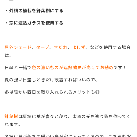
・外構の植栽を針葉樹にする
・窓に遮熱ガラスを使用する
屋外シェード
、
タープ
、
すだれ
、
よしず
、などを使用する場合
は、
日傘と一緒で
色の濃いものが遮熱効果が高くてお勧め
です！
夏の強い日差しときだけ設置すればいいので、
冬は暖かい西日を取り入れられるメリットも◎
針葉樹
は夏場は葉が青々と茂り、太陽の光を遮り影を作ってく
れます。
冬場は葉が落ちて暖かい光が家に入ってくるので、こちらもお