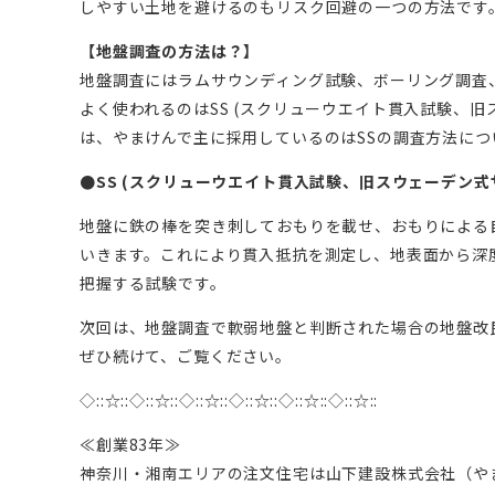
しやすい土地を避けるのもリスク回避の一つの方法です
【地盤調査の方法は？】
地盤調査にはラムサウンディング試験、ボーリング調査
よく使われるのはSS (スクリューウエイト貫入試験、
は、やまけんで主に採用しているのはSSの調査方法に
●SS (スクリューウエイト貫入試験、旧スウェーデン式
地盤に鉄の棒を突き刺しておもりを載せ、おもりによる
いきます。これにより貫入抵抗を測定し、地表面から深
把握する試験です。
次回は、地盤調査で軟弱地盤と判断された場合の地盤改
ぜひ続けて、ご覧ください。
◇::☆::◇::☆::◇::☆::◇::☆::◇::☆::◇::☆::
≪創業83年≫
神奈川・湘南エリアの注文住宅は山下建設株式会社（や