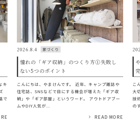
2026.8.4
20
家づくり
イ
憧れの「ギア収納」のつくり方①失敗し
ない5つのポイント
なキ
こんにちは、やまけんです。 近年、キャンプ雑誌や
こ
ズ
住宅誌、SNSなどで目にする機会が増えた「ギア収
大
稿で
納」や「ギア部屋」というワード。 アウトドアブー
技
ムやDIY人気が...
のす
ORE
READ MORE