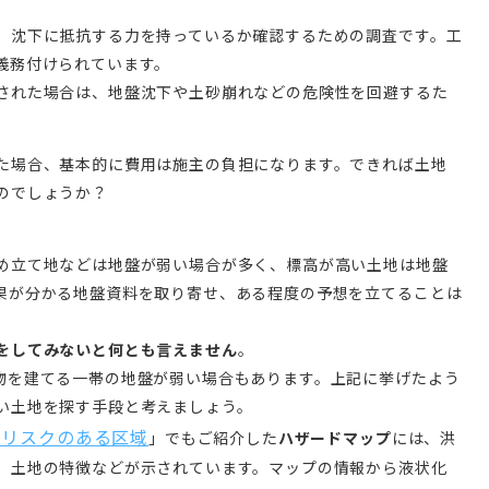
、沈下に抵抗する力を持っているか確認するための調査です。工
義務付けられています。
された場合は、地盤沈下や土砂崩れなどの危険性を回避するた
た場合、基本的に費用は施主の負担になります。できれば土地
のでしょうか？
め立て地などは地盤が弱い場合が多く、標高が高い土地は地盤
果が分かる地盤資料を取り寄せ、ある程度の予想を立てることは
をしてみないと何とも言えません
。
物を建てる一帯の地盤が弱い場合もあります。上記に挙げたよう
い土地を探す手段と考えましょう。
害リスクのある区域
」でもご紹介した
ハザードマップ
には、洪
、土地の特徴などが示されています。マップの情報から液状化