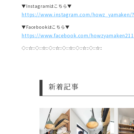
▼Instagramはこちら▼
https://www.instagram.com/howz_yamaken/?
▼Facebookはこちら▼
https://www.facebook.com/howzyamaken211
◇::☆::◇::☆::◇::☆::◇::☆::◇::☆::◇::☆::
新着記事