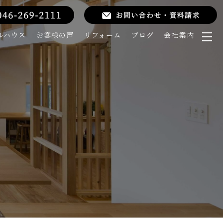
ルハウス
お客様の声
リフォーム
ブログ
会社案内
メ
ニ
ュ
ー
を
開
く