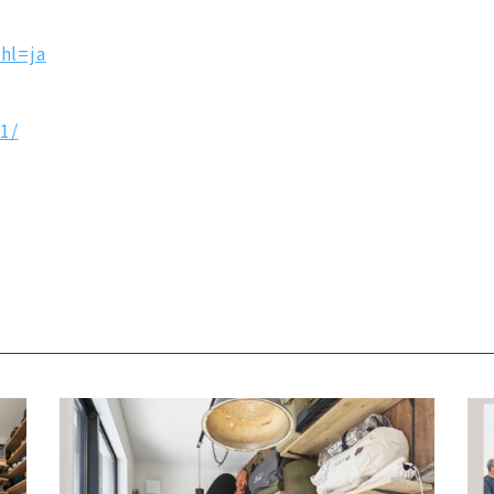
hl=ja
1/