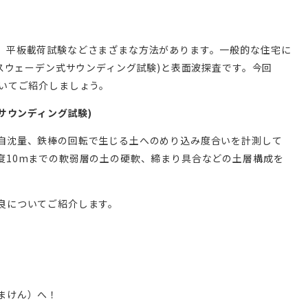
。
、平板載荷試験などさまざまな方法があります。一般的な住宅に
旧スウェーデン式サウンディング試験)と表面波探査です。今回
ついてご紹介しましょう。
サウンディング試験)
自沈量、鉄棒の回転で生じる土へのめり込み度合いを計測して
度10mまでの軟弱層の土の硬軟、締まり具合などの土層構成を
良についてご紹介します。
まけん）へ！