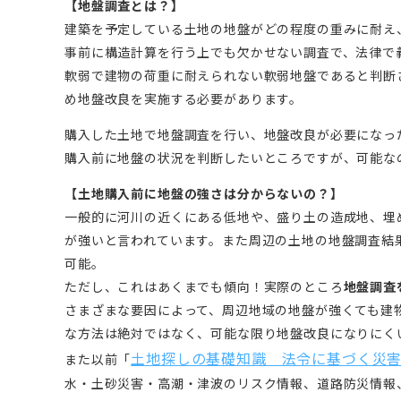
【地盤調査とは？】
建築を予定している土地の地盤がどの程度の重みに耐え
事前に構造計算を行う上でも欠かせない調査で、法律で
軟弱で建物の荷重に耐えられない軟弱地盤であると判断
め地盤改良を実施する必要があります。
購入した土地で地盤調査を行い、地盤改良が必要になっ
購入前に地盤の状況を判断したいところですが、可能な
【土地購入前に地盤の強さは分からないの？】
一般的に河川の近くにある低地や、盛り土の造成地、埋
が強いと言われています。また周辺の土地の地盤調査結
可能。
ただし、これはあくまでも傾向！実際のところ
地盤調査
さまざまな要因によって、周辺地域の地盤が強くても建
な方法は絶対ではなく、可能な限り地盤改良になりにく
土地探しの基礎知識 法令に基づく災
また以前「
水・土砂災害・高潮・津波のリスク情報、道路防災情報