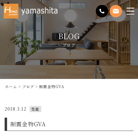
メ
ニ
ュ
BLOG
ー
を
ブログ
開
く
ホーム
ブログ
制震金物GVA
2018.3.12
性能
制震金物GVA