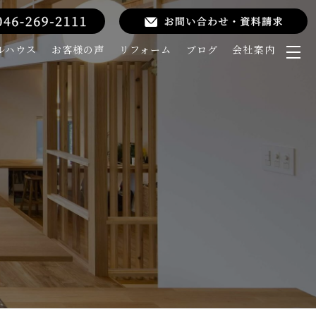
ルハウス
お客様の声
リフォーム
ブログ
会社案内
メ
ニ
ュ
ー
を
開
く