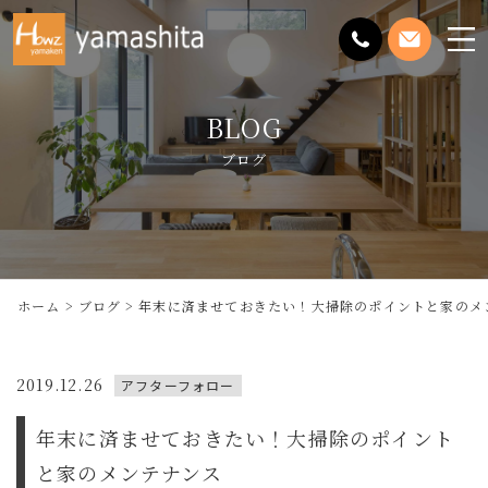
メ
ニ
ュ
BLOG
ー
を
ブログ
開
く
ホーム
ブログ
年末に済ませておきたい！大掃除のポイントと家のメ
2019.12.26
アフターフォロー
年末に済ませておきたい！大掃除のポイント
と家のメンテナンス