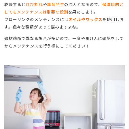
乾燥すると
ひび割れ
や
異音発生
の原因となるので、
保湿目的
と
してもメンテナンスは重要な役割
を果たします。
フローリングのメンテナンスには
オイルやワックス
を使用しま
す。色々な種類があって悩みますよね。
適材適所で異なる場合が多いので、一度やまけんに確認をして
からメンテナンスを行う様にしてください！