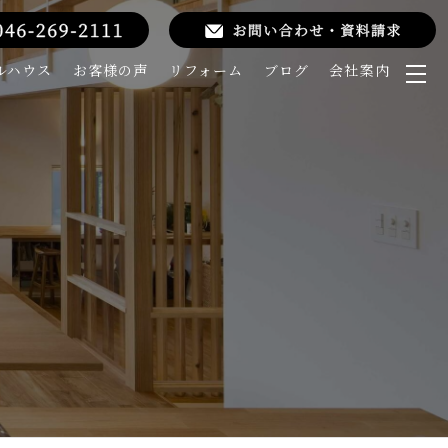
ルハウス
お客様の声
リフォーム
ブログ
会社案内
メ
ニ
ュ
ー
を
開
く