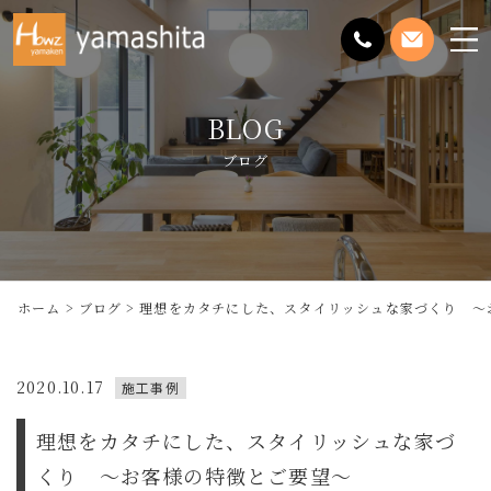
メ
ニ
ュ
BLOG
ー
を
ブログ
開
く
ホーム
ブログ
理想をカタチにした、スタイリッシュな家づくり ～
2020.10.17
施工事例
理想をカタチにした、スタイリッシュな家づ
くり ～お客様の特徴とご要望～