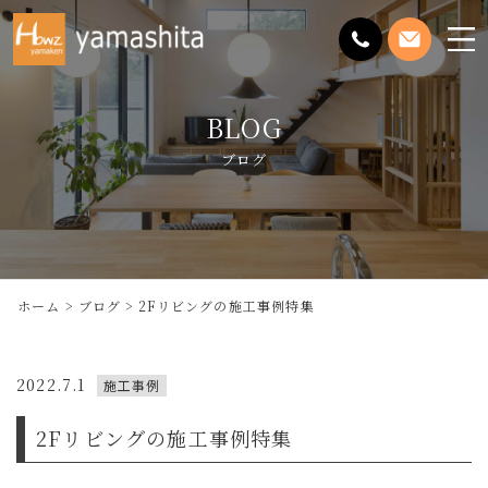
メ
ニ
ュ
BLOG
ー
を
ブログ
開
く
ホーム
ブログ
2Fリビングの施工事例特集
2022.7.1
施工事例
2Fリビングの施工事例特集