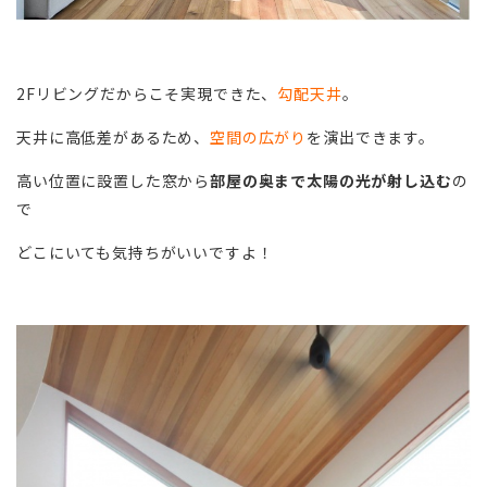
2Fリビングだからこそ実現できた、
勾配天井
。
天井に高低差があるため、
空間の広がり
を演出できます。
高い位置に設置した窓から
部屋の奥まで太陽の光が射し込む
の
で
どこにいても気持ちがいいですよ！