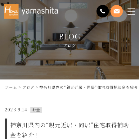
メ
ニ
ュ
BLOG
ー
を
ブログ
開
く
ホーム
ブログ
神奈川県内の“親元近居・同居”住宅取得補助金を紹介
2023.9.14
お金
神奈川県内の“親元近居・同居”住宅取得補助
金を紹介！