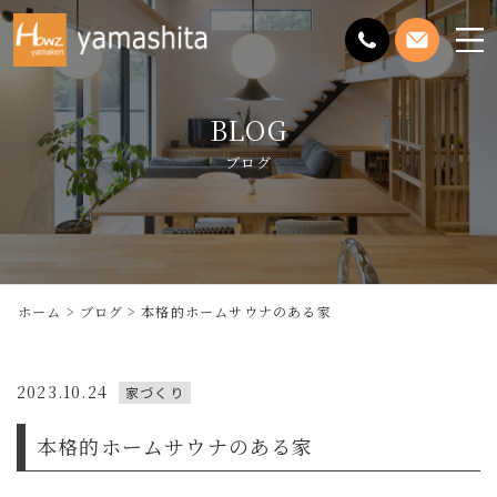
メ
ニ
ュ
BLOG
ー
を
ブログ
開
く
ホーム
ブログ
本格的ホームサウナのある家
2023.10.24
家づくり
本格的ホームサウナのある家