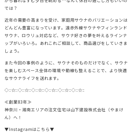
がら暮れなずむ夕日を眺める…なんて休日の過ごし方もいいの
では？
近年の需要の高まりを受け、家庭用サウナのバリエーションは
どんどん豊富になっています。遠赤外線サウナやフィンランド
サウナ、ロウリュ対応など、サウナ好きの夢を叶えるラインナ
ップがいろいろ。あれこれご相談して、商品選びをしていきま
しょう。
また今回の事例のように、サウナそのものだけでなく、サウナ
を楽しむスペース全体の環境や動線も整えることで、より快適
なサウナライフを送れます。
◇::☆::◇::☆::◇::☆::◇::☆::◇::☆::◇::☆::
≪創業83年≫
神奈川・湘南エリアの注文住宅は山下建設株式会社（やまけ
ん）へ！
▼Instagramはこちら▼