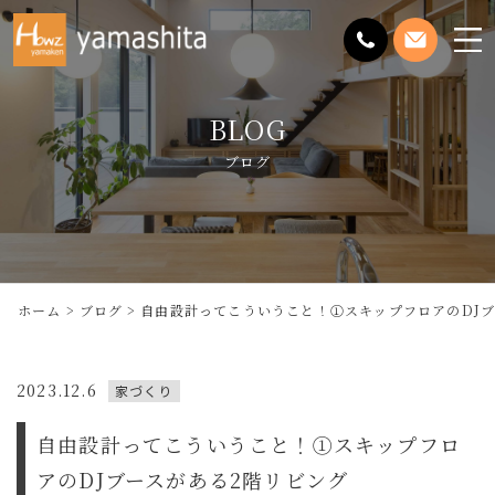
メ
ニ
ュ
BLOG
ー
を
ブログ
開
く
ホーム
ブログ
自由設計ってこういうこと！①スキップフロアのDJブ
2023.12.6
家づくり
自由設計ってこういうこと！①スキップフロ
アのDJブースがある2階リビング