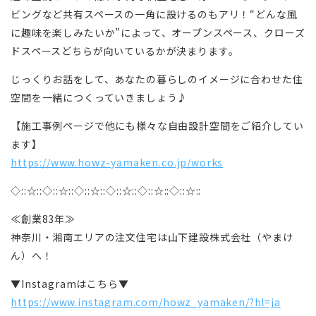
ビングなど共有スペースの一角に設けるのもアリ！“どんな風
に趣味を楽しみたいか”によって、オープンスペース、クローズ
ドスペースどちらが向いているかが決まります。
じっくりお話をして、あなたの暮らしのイメージに合わせた住
空間を一緒につくっていきましょう♪
【施工事例ページで他にも様々な自由設計空間をご紹介してい
ます】
https://www.howz-yamaken.co.jp/works
◇::☆::◇::☆::◇::☆::◇::☆::◇::☆::◇::☆::
≪創業83年≫
神奈川・湘南エリアの注文住宅は山下建設株式会社（やまけ
ん）へ！
▼Instagramはこちら▼
https://www.instagram.com/howz_yamaken/?hl=ja