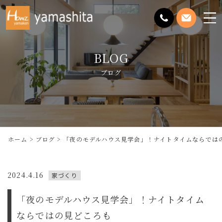
メ
ニ
ュ
BLOG
ー
を
ブログ
開
く
ホーム
ブログ
「夜のモデルハウス見学会」！ナイトタイムならでは
2024.4.16
家づくり
「夜のモデルハウス見学会」！ナイトタイム
ならではの見どころも