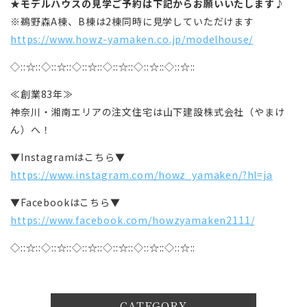
★モデルハウスの見学ご予約は下記からお願いいたします♪
※鵜野森A棟、B棟は2棟同時に見学していただけます
https://www.howz-yamaken.co.jp/modelhouse/
◇::☆::◇::☆::◇::☆::◇::☆::◇::☆::◇::☆::
≪創業83年≫
神奈川・湘南エリアの注文住宅は山下建設株式会社（やまけ
ん）へ！
▼Instagramはこちら▼
https://www.instagram.com/howz_yamaken/?hl=ja
▼Facebookはこちら▼
https://www.facebook.com/howzyamaken2111/
◇::☆::◇::☆::◇::☆::◇::☆::◇::☆::◇::☆::
CATEGORY