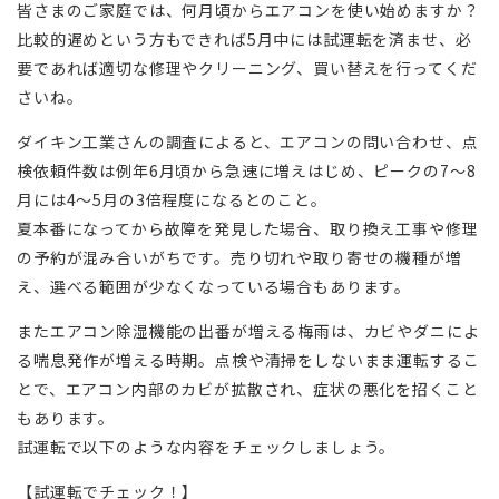
皆さまのご家庭では、何月頃からエアコンを使い始めますか？
比較的遅めという方もできれば5月中には試運転を済ませ、必
要であれば適切な修理やクリーニング、買い替えを行ってくだ
さいね。
ダイキン工業さんの調査によると、エアコンの問い合わせ、点
検依頼件数は例年6月頃から急速に増えはじめ、ピークの7～8
月には4～5月の3倍程度になるとのこと。
夏本番になってから故障を発見した場合、取り換え工事や修理
の予約が混み合いがちです。売り切れや取り寄せの機種が増
え、選べる範囲が少なくなっている場合もあります。
またエアコン除湿機能の出番が増える梅雨は、カビやダニによ
る喘息発作が増える時期。点検や清掃をしないまま運転するこ
とで、エアコン内部のカビが拡散され、症状の悪化を招くこと
もあります。
試運転で以下のような内容をチェックしましょう。
【試運転でチェック！】