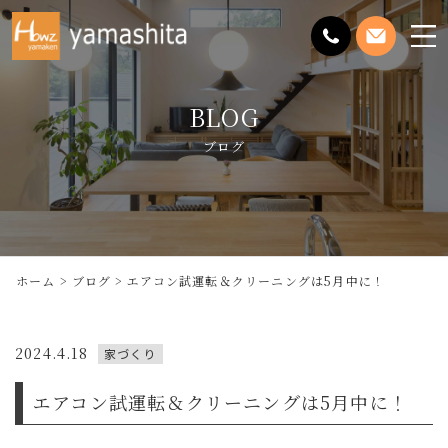
メ
ニ
ュ
BLOG
ー
を
ブログ
開
く
ホーム
ブログ
エアコン試運転＆クリーニングは5月中に！
2024.4.18
家づくり
エアコン試運転＆クリーニングは5月中に！