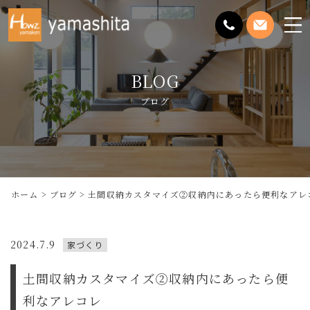
メ
ニ
ュ
BLOG
ー
を
ブログ
開
く
ホーム
ブログ
土間収納カスタマイズ②収納内にあったら便利なアレ
2024.7.9
家づくり
土間収納カスタマイズ②収納内にあったら便
利なアレコレ