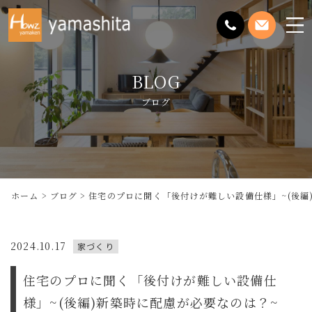
メ
ニ
ュ
BLOG
ー
を
ブログ
開
く
ホーム
ブログ
住宅のプロに聞く「後付けが難しい設備仕様」~(後編
2024.10.17
家づくり
住宅のプロに聞く「後付けが難しい設備仕
様」~(後編)新築時に配慮が必要なのは？~