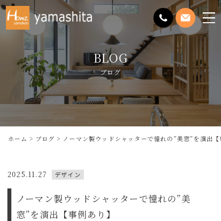
メ
ニ
ュ
BLOG
ー
を
ブログ
開
く
ホーム
ブログ
ノーマン製ウッドシャッターで憧れの”美窓”を演出【
2025.11.27
デザイン
ノーマン製ウッドシャッターで憧れの”美
窓”を演出【事例あり】