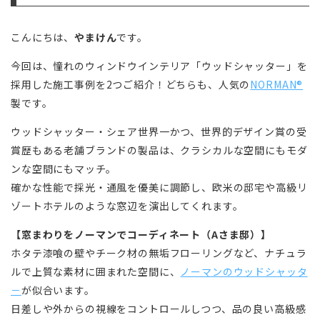
こんにちは、
やまけん
です。
今回は、憧れのウィンドウインテリア「ウッドシャッター」を
採用した施工事例を2つご紹介！どちらも、人気の
NORMAN®
製です。
ウッドシャッター・シェア世界一かつ、世界的デザイン賞の受
賞歴もある老舗ブランドの製品は、クラシカルな空間にもモダ
ンな空間にもマッチ。
確かな性能で採光・通風を優美に調節し、欧米の邸宅や高級リ
ゾートホテルのような窓辺を演出してくれます。
【窓まわりをノーマンでコーディネート（Aさま邸）】
ホタテ漆喰の壁やチーク材の無垢フローリングなど、ナチュラ
ルで上質な素材に囲まれた空間に、
ノーマンのウッドシャッタ
－
が似合います。
日差しや外からの視線をコントロールしつつ、品の良い高級感