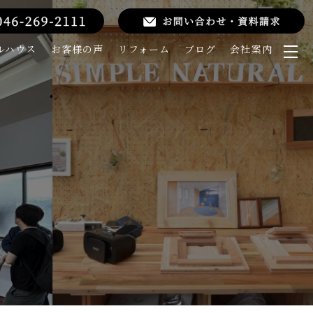
ルハウス
お客様の声
リフォーム
ブログ
会社案内
メ
ニ
ュ
ー
を
開
く