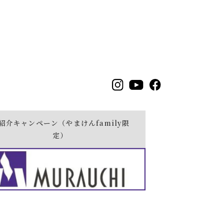
ー
紹介キャンペーン（やまけんfamily限
定）