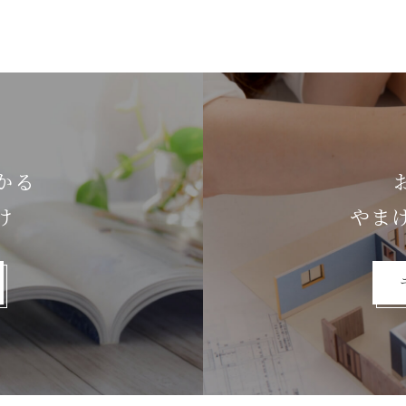
かる
け
やま