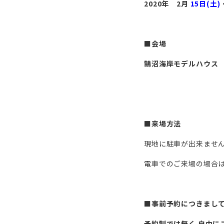
2020年 2月
15日(土)
■会場
鵠沼海岸モデルハウス
■来場方法
現地に駐車が出来ませ
電車でのご来場の場合
■
事前予約につきまし
予約制では無く 自由に