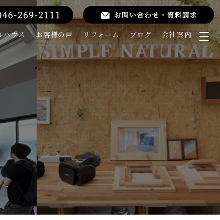
ルハウス
お客様の声
リフォーム
ブログ
会社案内
メ
ニ
ュ
ー
を
開
く