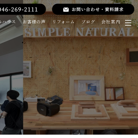
ルハウス
お客様の声
リフォーム
ブログ
会社案内
メ
ニ
ュ
ー
を
開
く