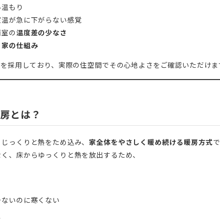
い温もり
室温が急に下がらない感覚
面室の
温度差の少なさ
」家の仕組み
方式を採用しており、実際の住空間でその心地よさをご確認いただけま
暖房とは？
、じっくりと熱をため込み、
家全体をやさしく暖め続ける暖房方式
なく、床からゆっくりと熱を放出するため、
少ないのに寒くない
す。