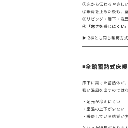
②床から伝わるやさし
②暖房を止めた後も、
③リビング・廊下・洗
④
「寒さを感じにくい
▶︎ 2棟とも同じ暖房
◾️全館蓄熱式床
床下に設けた蓄熱体が
強い温風を出すのでは
・足元が冷えにくい
・室温の上下が少ない
・暖房している感覚が
といった特長がありま