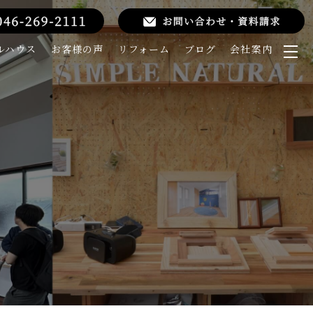
ルハウス
お客様の声
リフォーム
ブログ
会社案内
メ
ニ
ュ
ー
を
開
く