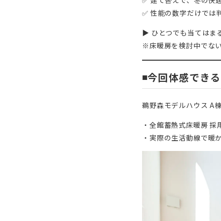
✅ 建て替えで、冬の快
✅ 性能の数字だけでは
▶︎ ひとつでも当ては
※床暖房を検討中でな
◾️今回体感でき
鵜野森モデルハウス A
・全館蓄熱式床暖房 採
・実際の生活動線で暖