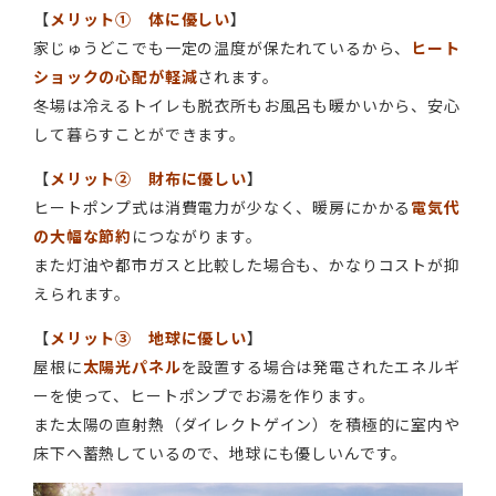
【
メリット① 体に優しい
】
家じゅうどこでも一定の温度が保たれているから、
ヒート
ショックの心配が軽減
されます。
冬場は冷えるトイレも脱衣所もお風呂も暖かいから、安心
して暮らすことができます。
【
メリット② 財布に優しい
】
ヒートポンプ式は消費電力が少なく、暖房にかかる
電気代
の大幅な節約
につながります。
また灯油や都市ガスと比較した場合も、かなりコストが抑
えられます。
【
メリット③ 地球に優しい
】
屋根に
太陽光パネル
を設置する場合は発電されたエネルギ
ーを使って、ヒートポンプでお湯を作ります。
また太陽の直射熱（ダイレクトゲイン）を積極的に室内や
床下へ蓄熱しているので、地球にも優しいんです。