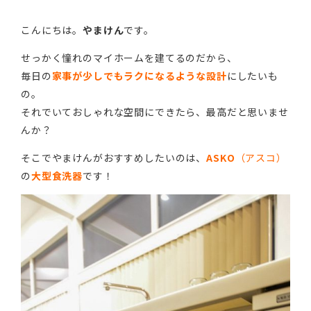
こんにちは。
やまけん
です。
せっかく憧れのマイホームを建てるのだから、
毎日の
家事が少しでもラクになるような設計
にしたいも
の。
それでいておしゃれな空間にできたら、最高だと思いませ
んか？
そこでやまけんがおすすめしたいのは、
ASKO
（アスコ）
の
大型食洗器
です！