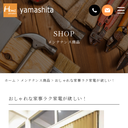
メ
ニ
ュ
SHOP
ー
を
メンテナンス商品
開
く
ホーム
メンテナンス商品
おしゃれな家事ラク家電が欲しい！
おしゃれな家事ラク家電が欲しい！