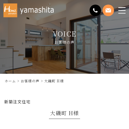
メ
ニ
ュ
VOICE
ー
を
お客様の声
開
く
ホーム
お客様の声
大磯町 H様
新築注文住宅
大磯町 H様