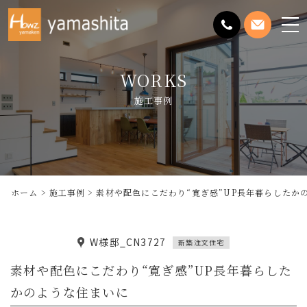
メ
ニ
ュ
WORKS
ー
を
施工事例
開
く
ホーム
施工事例
素材や配色にこだわり“寛ぎ感”UP長年暮らしたか
W様邸_CN3727
新築注文住宅
素材や配色にこだわり“寛ぎ感”UP長年暮らした
かのような住まいに