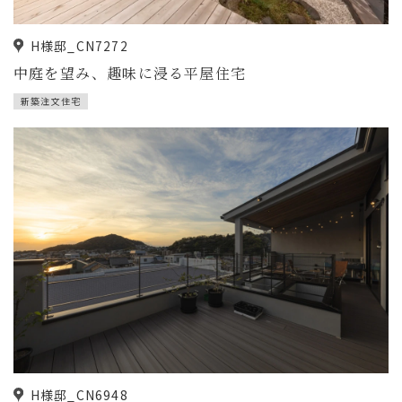
H様邸_CN7272
中庭を望み、趣味に浸る平屋住宅
新築注文住宅
H様邸_CN6948