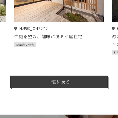
H様邸_CN7272
中庭を望み、趣味に浸る平屋住宅
海
ン
新築注文住宅
新
一覧に戻る