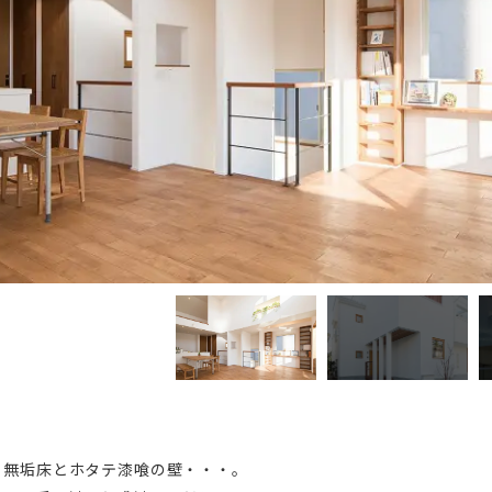
、無垢床とホタテ漆喰の壁・・・。