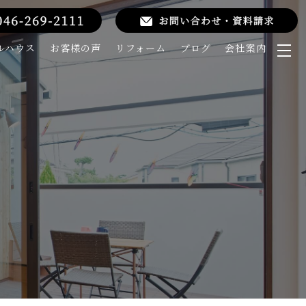
ルハウス
お客様の声
リフォーム
ブログ
会社案内
メ
ニ
ュ
ー
を
開
く