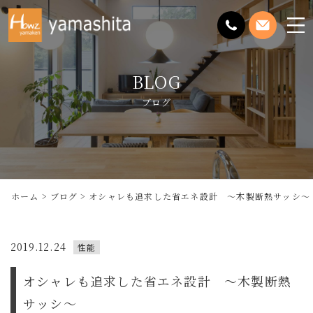
メ
ニ
ュ
BLOG
ー
を
ブログ
開
く
ホーム
ブログ
オシャレも追求した省エネ設計 〜木製断熱サッシ〜
2019.12.24
性能
オシャレも追求した省エネ設計 〜木製断熱
サッシ〜