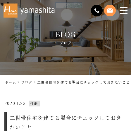
メ
ニ
ュ
BLOG
ー
を
ブログ
開
く
ホーム
ブログ
二世帯住宅を建てる場合にチェックしておきたいこと
2020.1.23
性能
二世帯住宅を建てる場合にチェックしておき
たいこと