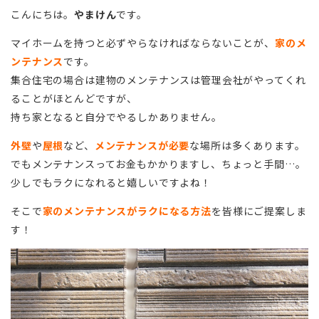
こんにちは。
やまけん
です。
マイホームを持つと必ずやらなければならないことが、
家のメ
ンテナンス
です。
集合住宅の場合は建物のメンテナンスは管理会社がやってくれ
ることがほとんどですが、
持ち家となると自分でやるしかありません。
外壁
や
屋根
など、
メンテナンスが必要
な場所は多くあります。
でもメンテナンスってお金もかかりますし、ちょっと手間…。
少しでもラクになれると嬉しいですよね！
そこで
家のメンテナンスがラクになる方法
を皆様にご提案しま
す！