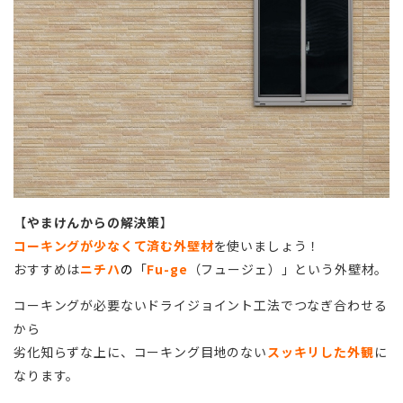
【
やまけんからの解決策
】
コーキングが少なくて済む外壁材
を使いましょう！
おすすめは
ニチハ
の
「
Fu-ge
（フュージェ）」という外壁材。
コーキングが必要ないドライジョイント工法でつなぎ合わせる
から
劣化知らずな上に、コーキング目地のない
スッキリした外観
に
なります。