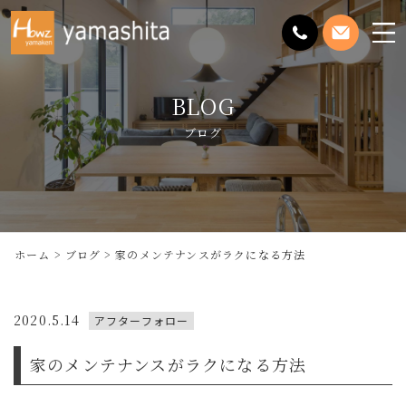
メ
ニ
ュ
BLOG
ー
を
ブログ
開
く
ホーム
ブログ
家のメンテナンスがラクになる方法
2020.5.14
アフターフォロー
家のメンテナンスがラクになる方法