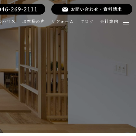
ルハウス
お客様の声
リフォーム
ブログ
会社案内
メ
ニ
ュ
ー
を
開
く