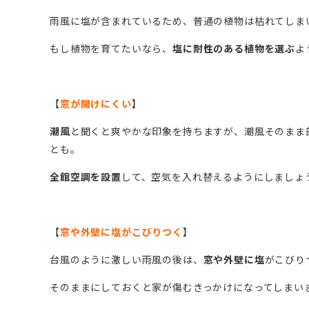
雨風に塩が含まれているため、普通の植物は枯れてしま
もし植物を育てたいなら、
塩に耐性のある植物を選ぶ
よ
【
窓が開けにくい
】
潮風
と聞くと爽やかな印象を持ちますが、潮風そのまま
とも。
全館空調を設置
して、空気を入れ替えるようにしましょ
【
窓や外壁に塩がこびりつく
】
台風のように激しい雨風の後は、
窓や外壁に塩
がこびり
そのままにしておくと家が傷むきっかけになってしまい