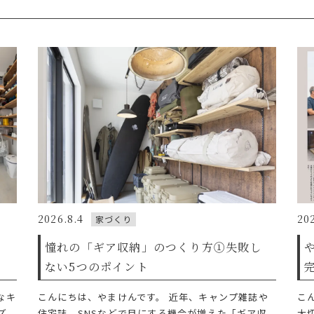
2026.8.4
20
家づくり
イ
憧れの「ギア収納」のつくり方①失敗し
ない5つのポイント
なキ
こんにちは、やまけんです。 近年、キャンプ雑誌や
こ
ズ
住宅誌、SNSなどで目にする機会が増えた「ギア収
大