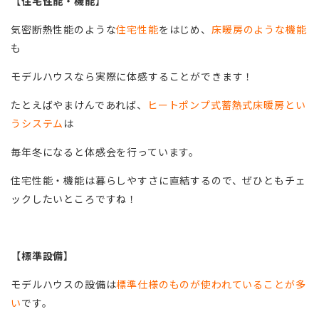
【
住宅性能・機能
】
気密断熱性能のような
住宅性能
をはじめ、
床暖房のような機能
も
モデルハウスなら実際に体感することができます！
たとえばやまけんであれば、
ヒートポンプ式蓄熱式床暖房とい
うシステム
は
毎年冬になると体感会を行っています。
住宅性能・機能は暮らしやすさに直結するので、ぜひともチェ
ックしたいところですね！
【
標準設備
】
モデルハウスの設備は
標準仕様のものが使われていることが多
い
です。