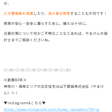
が、
火災警報器を設置
したり、
消火器を用意
することも大切です！
家族が安心・安全に暮らすために、備えは十分に。
災害対策について何かご不明なことなどあれば、やまけんの設
計士までご相談くださいね。
◇::☆::◇::☆::◇::☆::◇::☆::◇::☆::◇::☆::
≪創業83年≫
神奈川・湘南エリアの注文住宅は山下建設株式会社（やまけ
ん）へ！
▼Instagramはこちら▼
https://www.instagram.com/howz_yamaken/?hl=ja