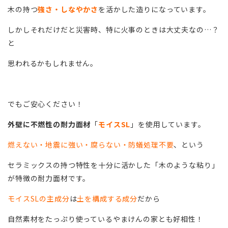
木の持つ
強さ・しなやかさ
を活かした造りになっています。
しかしそれだけだと災害時、特に火事のときは大丈夫なの…？
と
思われるかもしれません。
でもご安心ください！
外壁に不燃性の耐力面材
「
モイスSL
」を使用しています。
燃えない・地震に強い・腐らない・防蟻処理不要
、という
セラミックスの持つ特性を十分に活かした「木のような粘り」
が特徴の耐力面材です。
モイスSLの主成分
は
土を構成する成分
だから
自然素材をたっぷり使っているやまけんの家とも好相性！