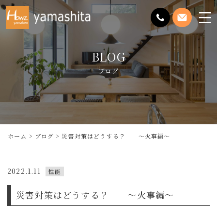
メ
ニ
ュ
BLOG
ー
を
ブログ
開
く
ホーム
ブログ
災害対策はどうする？ ～火事編～
2022.1.11
性能
災害対策はどうする？ ～火事編～