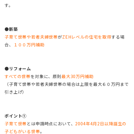
す。
●
新築
子育て世帯や若者夫婦世帯
が
ZEHレベルの住宅を取得
する場
合、
１００万円補助
●
リフォーム
すべての世帯
を対象に、原則
最大30万円補助
（子育て世帯や若者夫婦世帯の場合は上限を最大６０万円まで
引き上げ）
ポイント①
子育て世帯
とは申請時点において、
2004年4月2日以降誕生の
子どもがいる世帯
。