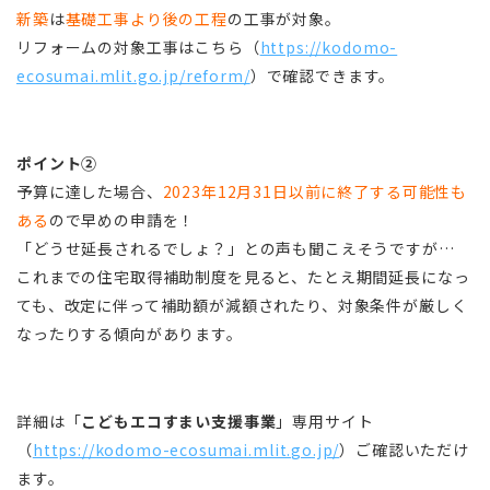
新築
は
基礎工事より後の工程
の工事が対象。
リフォームの対象工事はこちら（
https://kodomo-
ecosumai.mlit.go.jp/reform/
）で確認できます。
ポイント②
予算に達した場合、
2023年12月31日以前に終了する可能性も
ある
ので早めの申請を！
「どうせ延長されるでしょ？」との声も聞こえそうですが…
これまでの住宅取得補助制度を見ると、たとえ期間延長になっ
ても、改定に伴って補助額が減額されたり、対象条件が厳しく
なったりする傾向があります。
詳細は「
こどもエコすまい支援事業
」専用サイト
（
https://kodomo-ecosumai.mlit.go.jp/
）ご確認いただけ
ます。