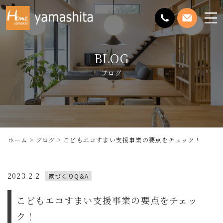
メ
ニ
ュ
BLOG
ー
を
ブログ
開
く
ホーム
ブログ
こどもエコすまい支援事業の要点をチェック！
2023.2.2
家づくりQ&A
こどもエコすまい支援事業の要点をチェッ
ク！