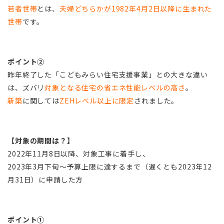
若者世帯
とは、
夫婦どちらかが1982年4月2日以降に生まれた
世帯
です。
ポイント②
昨年終了した「こどもみらい住宅支援事業」との大きな違い
は、ズバリ
対象となる住宅の省エネ性能レベルの高さ
。
新築
に関しては
ZEHレベル以上に限定
されました。
【対象の期間は？】
2022年11月8日以降、対象工事に着手し、
2023年3月下旬～予算上限に達するまで（遅くとも2023年12
月31日）に申請した方
ポイント①