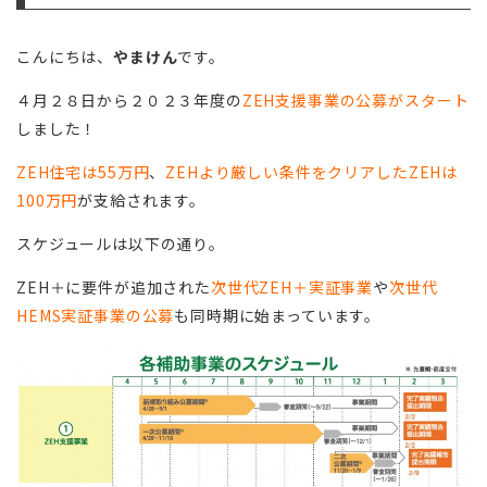
こんにちは、
やまけん
です。
４月２８日から２０２３年度の
ZEH支援事業の公募がスタート
しました！
ZEH住宅は55万円
、
ZEHより厳しい条件をクリアしたZEHは
100万円
が支給されます。
スケジュールは以下の通り。
ZEH＋に要件が追加された
次世代ZEH＋実証事業
や
次世代
HEMS実証事業の公募
も同時期に始まっています。