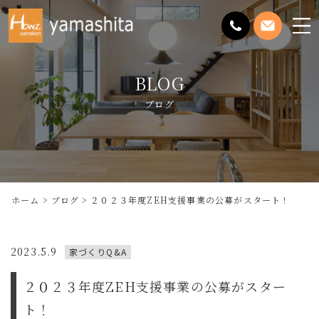
メ
ニ
ュ
BLOG
ー
を
ブログ
開
く
ホーム
ブログ
２０２３年度ZEH支援事業の公募がスタート！
2023.5.9
家づくりQ&A
２０２３年度ZEH支援事業の公募がスター
ト！