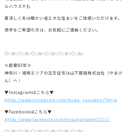
ルハウスでも
夏涼しく冬は暖かい省エネな住まいをご体感いただけます。
見学をご希望の方は、お気軽にご連絡ください。
◇::☆::◇::☆::◇::☆::◇::☆::◇::☆::◇::☆::
≪創業83年≫
神奈川・湘南エリアの注文住宅は山下建設株式会社（やまけ
ん）へ！
▼Instagramはこちら▼
https://www.instagram.com/howz_yamaken/?hl=ja
▼Facebookはこちら▼
https://www.facebook.com/howzyamaken2111/
◇::☆::◇::☆::◇::☆::◇::☆::◇::☆::◇::☆::