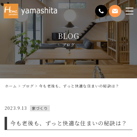
メ
ニ
ュ
BLOG
ー
を
ブログ
開
く
ホーム
ブログ
今も老後も、ずっと快適な住まいの秘訣は？
2023.9.13
家づくり
今も老後も、ずっと快適な住まいの秘訣は？