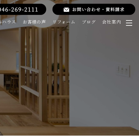
ルハウス
お客様の声
リフォーム
ブログ
会社案内
メ
ニ
ュ
ー
を
開
く