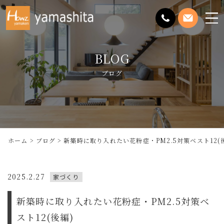
メ
ニ
ュ
BLOG
ー
を
ブログ
開
く
ホーム
ブログ
新築時に取り入れたい花粉症・PM2.5対策ベスト12(
2025.2.27
家づくり
新築時に取り入れたい花粉症・PM2.5対策ベ
スト12(後編)