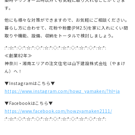
築時やリフォーム時以外でも気軽に取り入れることができま
す。
他にも様々な対策ができますので、お気軽にご相談ください。
暮らし方に合わせて、花粉や粉塵(PM2.5)を家に入れにくい間
取りや機能、設備、収納をトータルで検討しましょう。
:*:☆:*:◇:*:☆:*:◇:*:☆:*:◇:*:☆:*:◇:*:☆:*:◇:*:☆:*:
≪創業82年≫
神奈川・湘南エリアの注文住宅は山下建設株式会社（やまけ
ん）へ！
▼Instagramはこちら▼
https://www.instagram.com/howz_yamaken/?hl=ja
▼Facebookはこちら▼
https://www.facebook.com/howzyamaken2111/
:*:☆:*:◇:*:☆:*:◇:*:☆:*:◇:*:☆:*:◇:*:☆:*:◇:*:☆:*: