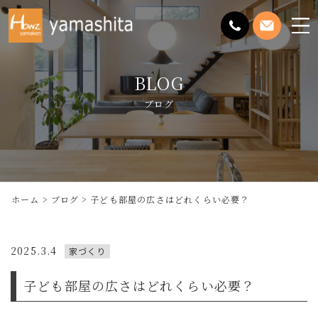
メ
ニ
ュ
BLOG
ー
を
ブログ
開
く
ホーム
ブログ
子ども部屋の広さはどれくらい必要？
2025.3.4
家づくり
子ども部屋の広さはどれくらい必要？