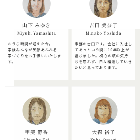
山下 みゆき
吉田 美奈子
Miyuki Yamashita
Minako Yoshida
おうち時間が増えた今。
事務の吉田です。会社に入社し
家族みんなが笑顔あふれる
てあっという間に10年以上が
家づくりをお手伝いいたしま
経ちました。初心の頃の気持
す。
ちを忘れず、日々精進していき
たいと思っております。
甲斐 静香
大森 裕子
Shizuka Kai
Yuko Omori