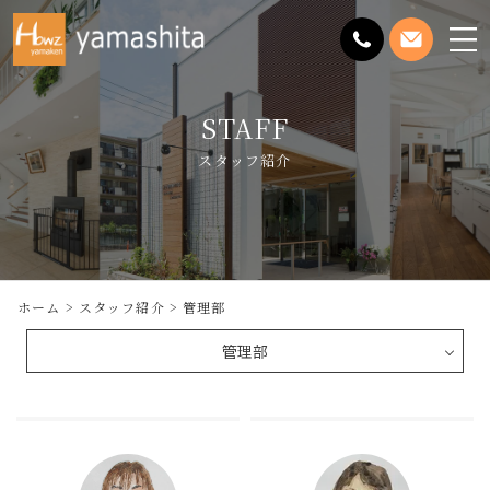
メ
ニ
ュ
STAFF
ー
を
スタッフ紹介
開
く
ホーム
スタッフ紹介
管理部