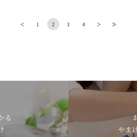
＜
1
2
3
4
＞
≫
かる
け
やま