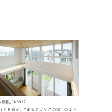
N様邸_CN5937
列する窓が、“まるでガラスの壁” のよう