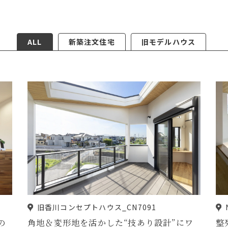
ALL
新築注文住宅
旧モデルハウス
旧香川コンセプトハウス_CN7091
の
角地＆変形地を活かした“技あり設計”にワ
整