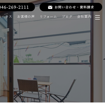
ルハウス
お客様の声
リフォーム
ブログ
会社案内
メ
ニ
ュ
ー
を
開
く