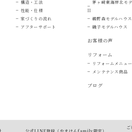
構造・工法
茅ヶ崎東海岸北モ
性能・仕様
II
家づくりの流れ
鵜野森モデルハウス
アフターサポート
磯子モデルハウス
お客様の声
リフォーム
リフォームメニュ
メンテナンス商品
ブログ
ご
針
公式LINE登録（やまけんfamily限定）