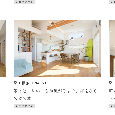
新築注文住宅
新
U様邸_CN4551
家のどこにいても海風がそよぐ、湘南なら
薪
ではの家
フ
新築注文住宅
新