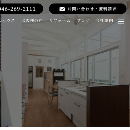
ルハウス
お客様の声
リフォーム
ブログ
会社案内
メ
ニ
ュ
ー
を
開
く