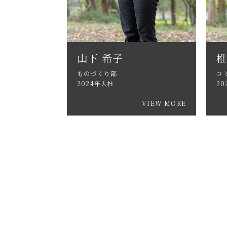
山下 希子
椎
ものづくり部
コ
2024年入社
20
VIEW MORE