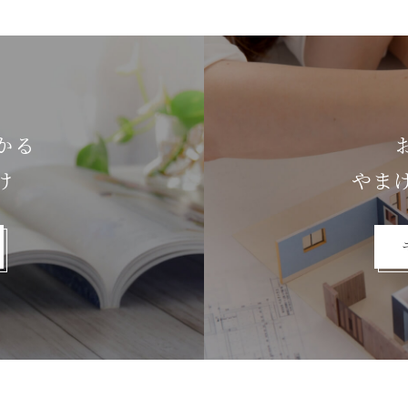
かる
け
やま