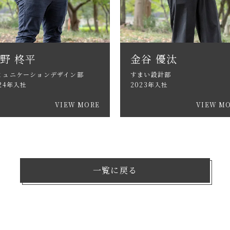
野 柊平
金谷 優汰
ミュニケーションデザイン部
すまい設計部
24年入社
2023年入社
VIEW MORE
VIEW M
一覧に戻る