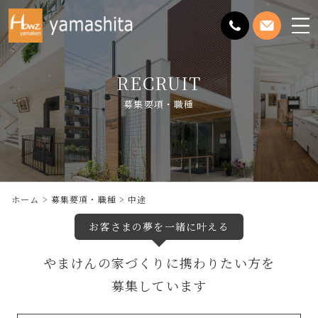
メ
ニ
ュ
RECRUIT
ー
を
募集要項・職種
開
く
ホーム
募集要項・職種
中途
お客さまの夢を一緒に叶える
やまけんの家づくりに携わりたい方を
募集しています