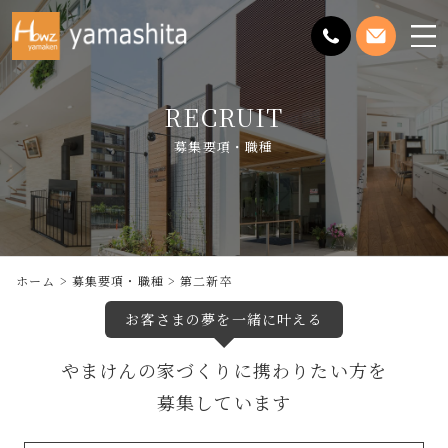
メ
ニ
ュ
RECRUIT
ー
を
募集要項・職種
開
く
ホーム
募集要項・職種
第二新卒
お客さまの夢を一緒に叶える
やまけんの家づくりに携わりたい方を
募集しています