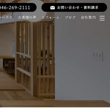
ルハウス
お客様の声
リフォーム
ブログ
会社案内
メ
ニ
ュ
ー
を
開
く