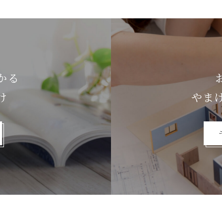
かる
け
やま